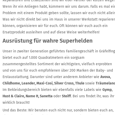
Reparaturen und Ersatzteilen sind wir euer Partner der kurzen Wege!
Wenn ihr ein Anliegen habt, kümmern wir uns darum. Falls es mal ei
Problem mit einem Produkt geben sollte, lassen wir euch nicht allein
Was wir nicht direkt bei uns im Haus in unserer Werkstatt repariere
können, organisieren wir für euch. Oft können wir euch auch ein
Ersatzprodukt ausleihen und auf diese Weise weiterhelfen!
Ausrüstung für wahre Superhelden
Unser in zweiter Generation geführtes Familiengeschäft in Gräfelfing
bietet euch auf 1.000 Quadratmetern ein sorgsam
zusammengestelltes Sortiment der wichtigsten, vielfach erprobten
und von uns für euch empfohlenen über 200 Marken der Baby- und
Erstausstattung. Darunter sind unter anderem Anbieter wie
Avova,
Childhome, Leander, Maxi-Cosi, Silver Cross, Thule
sowie
Träumelan
Im Bekleidungsbereich bieten wir ebenfalls viele Labels wie
Gymp,
Hust & Claire, Name It, Sanetta
oder
Steiff
. Bei uns findet ihr, was ihr
wirklich braucht!
Und das Beste: Wir beraten euch nicht nur, sondern bieten euch an,