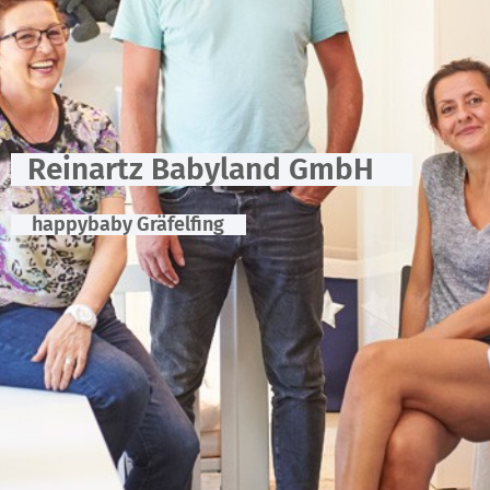
Reinartz Babyland GmbH
happybaby Gräfelfing