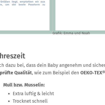
Grafik: Emma und Noah
ahreszeit
lich dazu bei, dass dein Baby angenehm und siche
prüfte Qualität
, wie zum Beispiel den
OEKO‑TEX® 
Mull bzw. Musselin:
Extra luftig & leicht
Trocknet schnell