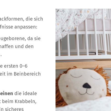
ackformen, die sich
fnisse anpassen:
eugeborene, da sie
chaffen und den
.
e ersten 0–6
eit im Beinbereich
Beinen
die ideale
t beim Krabbeln,
in sicheres