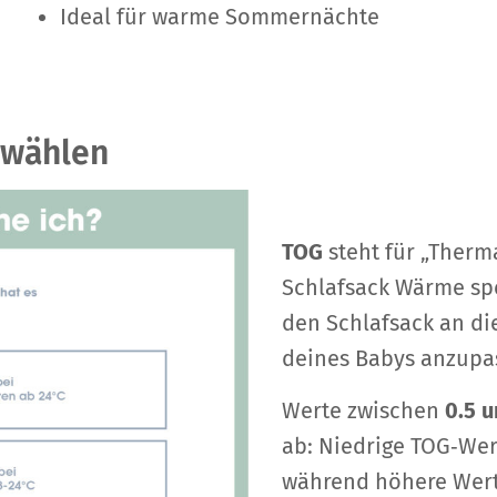
Ideal für warme Sommernächte
swählen
TOG
steht für „Therma
Schlafsack Wärme spe
den Schlafsack an d
deines Babys anzupa
Werte zwischen
0.5 u
ab: Niedrige TOG‑We
während höhere Wert