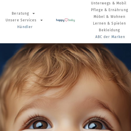
Unterwegs & Mobil
Pflege & Ernährung
Beratung
Möbel & Wohnen
Unsere Services
Lernen & Spielen
Händler
Bekleidung
ABC der Marken