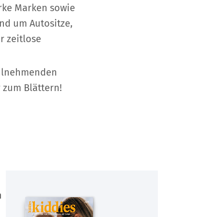
arke Marken sowie
nd um Autositze,
 zeitlose
eilnehmenden
 zum Blättern!
n