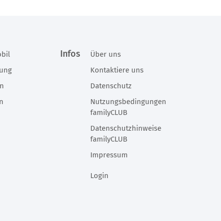
inem happybaby-
Du kannst und solltest dein Kind bei uns zur
klich sein.
Probe sitzen. Jeder Kindersitz – und auch jedes
Auto – ist anders.
Infos
bil
Über uns
rung
Kontaktiere uns
en
Datenschutz
en
Nutzungsbedingungen
familyCLUB
Datenschutzhinweise
familyCLUB
Impressum
Login