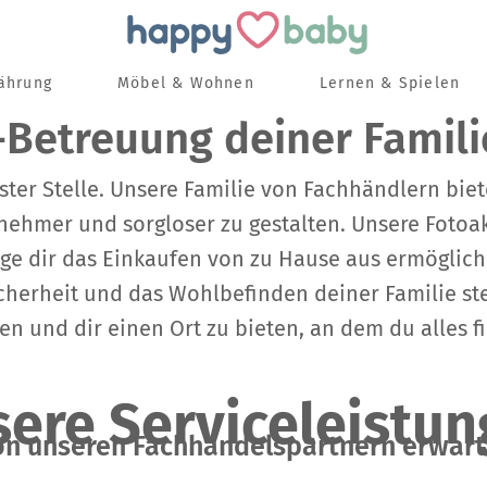
nährung
Möbel & Wohnen
Lernen & Spielen
Betreuung deiner Famili
er Stelle. Unsere Familie von Fachhändlern bietet
nehmer und sorgloser zu gestalten. Unsere Fotoa
 dir das Einkaufen von zu Hause aus ermöglichen
herheit und das Wohlbefinden deiner Familie stets
n und dir einen Ort zu bieten, an dem du alles fi
ere Serviceleistu
on unseren Fachhandelspartnern erwart