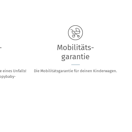
-
Mobilitäts-
garantie
e eines Unfalls!
Die Mobilitätsgarantie für deinen Kinderwagen.
appybaby-
Autositze
n
ausprobieren