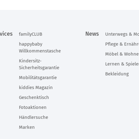
nschtisch „Meine ersten Wünsche“ ist die
Jetzt deinen Termin bei de
ekte Hilfe, wenn du noch ein passendes
Partner buchen und glüc
Geschenk für dein Baby suchst.
vices
News
familyCLUB
Unterwegs & Mo
happybaby
Pflege & Ernäh
Willkommenstasche
Möbel & Wohn
Kindersitz-
Lernen & Spiel
Sicherheitsgarantie
Bekleidung
Mobilitätsgarantie
kiddies Magazin
Geschenktisch
Fotoaktionen
Händlersuche
Marken