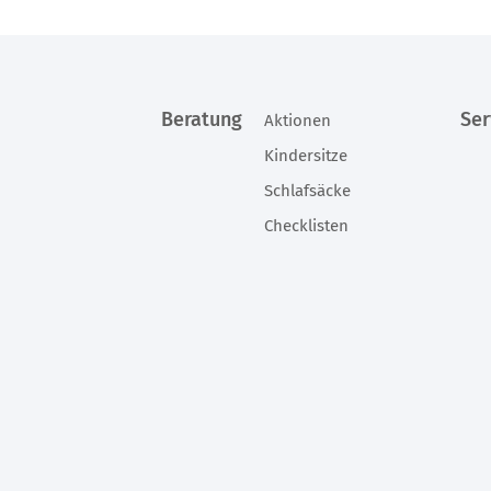
Interessante Beiträge, Tipps und Neuheiten.
Der Wu
perf
Beratung
Ser
Aktionen
Kindersitze
Schlafsäcke
Checklisten