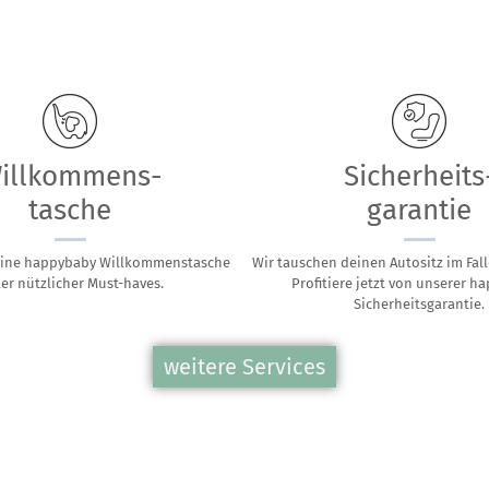
illkommens-
Sicherheits
tasche
garantie
deine happybaby Willkommenstasche
Wir tauschen deinen Autositz im Fall
ler nützlicher Must-haves.
Profitiere jetzt von unserer h
Sicherheitsgarantie.
weitere Services
Wunsch-
Foto-
tisch
aktione