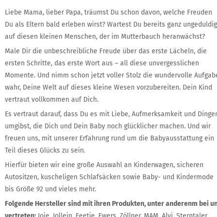
Liebe Mama, lieber Papa, träumst Du schon davon, welche Freuden
Du als Eltern bald erleben wirst? Wartest Du bereits ganz ungeduldig
auf diesen kleinen Menschen, der im Mutterbauch heranwächst?
Male Dir die unbeschreibliche Freude über das erste Lächeln, die
ersten Schritte, das erste Wort aus – all diese unvergesslichen
Momente. Und nimm schon jetzt voller Stolz die wundervolle Aufgab
wahr, Deine Welt auf dieses kleine Wesen vorzubereiten. Dein Kind
vertraut vollkommen auf Dich.
Es vertraut darauf, dass Du es mit Liebe, Aufmerksamkeit und Dinge
umgibst, die Dich und Dein Baby noch glücklicher machen. Und wir
freuen uns, mit unserer Erfahrung rund um die Babyausstattung ein
Teil dieses Glücks zu sein.
Hierfür bieten wir eine große Auswahl an Kinderwagen, sicheren
Autositzen, kuscheligen Schlafsäcken sowie Baby- und Kindermode
bis Größe 92 und vieles mehr.
Folgende Hersteller sind mit ihren Produkten, unter anderenm bei u
vertreten:
Joie, Jollein, Feetje, Ewers, Zöllner, MAM, Alvi, Sterntaler,