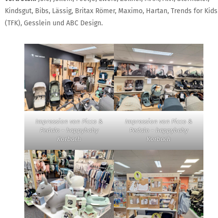
Kindsgut, Bibs, Lässig, Britax Römer, Maximo, Hartan, Trends for Kids
(TFK), Gesslein und ABC Design.
Impression von Picco &
Impression von Picco &
Pedalo – happybaby
Pedalo – happybaby
Korbach
Korbach