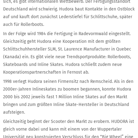
sich, es gibt internationalen Wettbewerb. Der Fertigungsstandort
Deutschland wird schwierig. Hudora baut Kontakte in den Ostblock
auf und kauft dort zunächst Lederstiefel für Schlittschuhe, später
auch für Rollerboots.
In der Folge wird 1984 die Fertigung in Radevormwald eingestellt.
Gleichzeitig geht Hudora eine Kooperation mit dem größten
Schlittschuhhersteller SLM, St. Laurence Manufacturer in Quebec
(Kanada) ein. Es gibt viele neue Trendsportprodukte: Rollerboots,
Skateboards und Inline Skates. Hudora schließt zudem neue
Kooperationspartnerschaften in Fernost ab.
1998 verlegt Hudora seinen Firmensitz nach Remscheid. Als in den
2000er-Jahren Inlineskates zu boomen begannen, konnte Hudora
2000 bis 2002 jeweils fast 1 Million Inline Skates auf den Markt
bringen und zum größten Inline Skate-Hersteller in Deutschland
aufsteigen.
Gleichzeitig beginnt der Scooter den Markt zu erobern. HUDORA ist
gleich vorne dabei und kann mit einem von der Wuppertaler
Universität neu konstruierten Verschluss für den “Big Wheel” eine