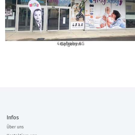
4mybaby AG
Galgenen
Infos
Über uns