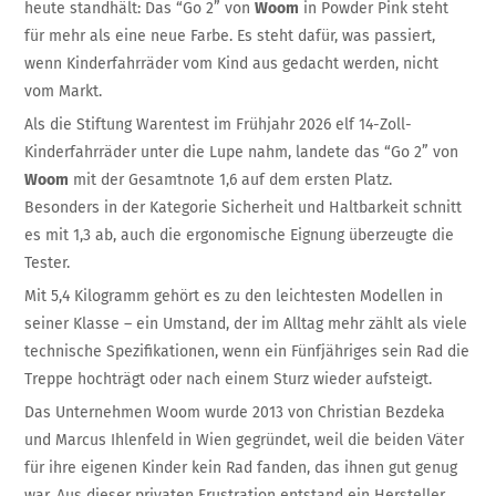
heute standhält: Das “Go 2” von
Woom
in Powder Pink steht
für mehr als eine neue Farbe. Es steht dafür, was passiert,
wenn Kinderfahrräder vom Kind aus gedacht werden, nicht
vom Markt.
Als die Stiftung Warentest im Frühjahr 2026 elf 14-Zoll-
Kinderfahrräder unter die Lupe nahm, landete das “Go 2” von
Woom
mit der Gesamtnote 1,6 auf dem ersten Platz.
Besonders in der Kategorie Sicherheit und Haltbarkeit schnitt
es mit 1,3 ab, auch die ergonomische Eignung überzeugte die
Tester.
Mit 5,4 Kilogramm gehört es zu den leichtesten Modellen in
seiner Klasse – ein Umstand, der im Alltag mehr zählt als viele
technische Spezifikationen, wenn ein Fünfjähriges sein Rad die
Treppe hochträgt oder nach einem Sturz wieder aufsteigt.
Das Unternehmen Woom wurde 2013 von Christian Bezdeka
und Marcus Ihlenfeld in Wien gegründet, weil die beiden Väter
für ihre eigenen Kinder kein Rad fanden, das ihnen gut genug
war. Aus dieser privaten Frustration entstand ein Hersteller,