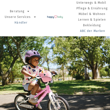
Unterwegs & Mobil
Pflege & Ernährung
Beratung
Möbel & Wohnen
Unsere Services
Lernen & Spielen
Händler
Bekleidung
ABC der Marken