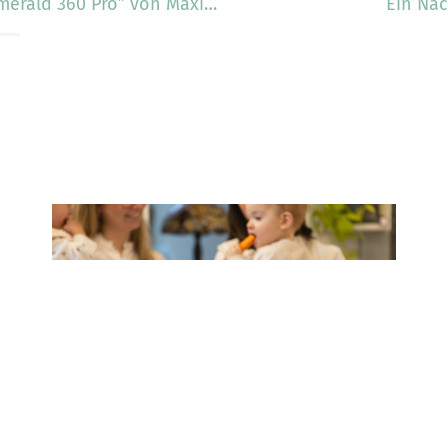
Ein kleines Kindersitz-Juwel: “Emerald 360 Pro” von Maxi-Cosi
Ein Nac
Dämpfen, mixen, erwärmen – der