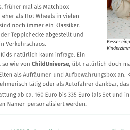
os, früher mal als Matchbox
eher als Hot Wheels in vielen
ind noch immer ein Klassiker.
jeder Teppichecke abgestellt und
Besser ein
ein Verkehrschaos.
Kinderzim
ids natürlich kaum infrage. Ein
, so wie von
ChildUniverse
, übt natürlich doch m
 Elten als Aufräumen und Aufbewahrungsbox an. K
ehmerisch tätig oder als Autofahrer dankbar, da
ttung ab ca. 160 Euro bis 335 Euro (als Set und in
en Namen personalisiert werden.