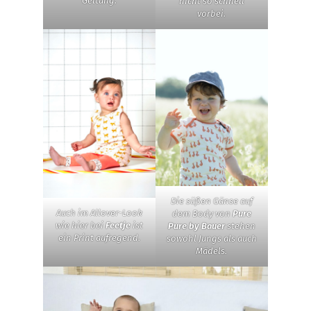
Geltung.
nicht so schnell
vorbei.
Die süßen Gänse auf
Auch im Allover-Look
dem Body von
Pure
wie hier bei
Feetje
ist
Pure by Bauer
stehen
ein Print aufregend.
sowohl Jungs als auch
Mädels.