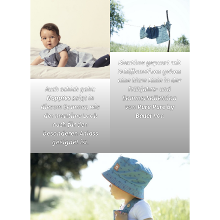
Blautöne gepaart mit
Schiffsmotiven geben
eine klare Linie in der
Frühjahrs- und
Auch schick geht:
Sommerkollektion
Noppies
zeigt in
von
Pure Pure by
diesem Sommer, wie
Bauer
vor.
der maritime Look
auch für den
besonderen Anlass
geeignet ist.