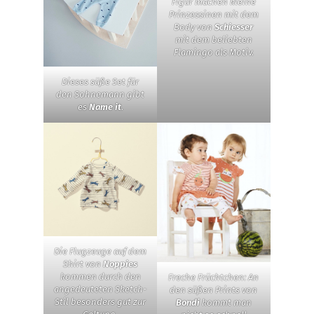
Figur machen kleine
Prinzessinen mit dem
Body von
Schiesser
mit dem beliebten
Flamingo als Motiv.
Dieses süße Set für
den Sohnemann gibt
es
Name it
.
Die Flugzeuge auf dem
Shirt von
Noppies
kommen durch den
Freche Früchtchen: An
angedeuteten Sketch-
den süßen Prints von
Stil besonders gut zur
Bondi
kommt man