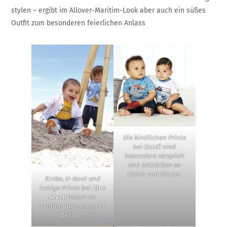
stylen – ergibt im Allover-Maritim-Look aber auch ein süßes
Outfit zum besonderen feierlichen Anlass
Die kindlichen Prints
bei
Bondi
sind
besonders verspielt
und entzücken so
Eltern und Kinder.
Krake, U-Boot und
lustige Prints bei
Blue
Seven
lassen an
schöne Tage am Meer
denken.