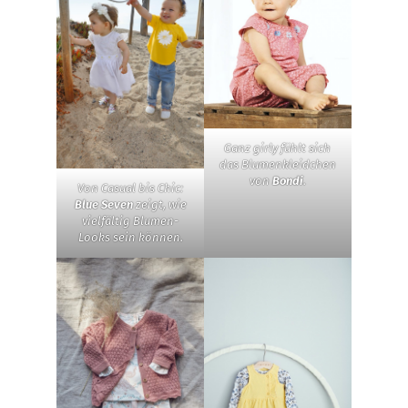
Ganz girly fühlt sich
das Blumenkleidchen
von
Bondi
.
Von Casual bis Chic:
Blue Seven
zeigt, wie
vielfältig Blumen-
Looks sein können.