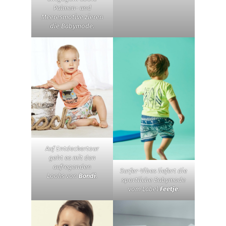
Palmen- und
Meeresmotive zieren
die Babymode.
Auf Entdeckertour
geht es mit den
aufregenden
Surfer-Vibes liefert die
Looks von
Bondi
.
sportliche Babymode
vom Label
Feetje
.