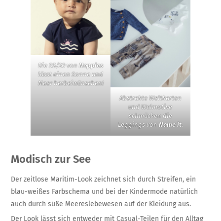
Die SS/20 von
Noppies
lässt einen Sonne und
Meer herbeiwünschen!
Abstrakte Weltkarten
und Walmotive
schmücken die
Leggings von
Name it
.
Modisch zur See
Der zeitlose Maritim-Look zeichnet sich durch Streifen, ein
blau-weißes Farbschema und bei der Kindermode natürlich
auch durch süße Meereslebewesen auf der Kleidung aus.
Der Look lässt sich entweder mit Casual-Teilen für den Alltag