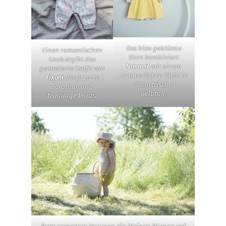
Das blau geblümte
Einen romantischen
Shirt kombiniert
Look ergibt das
Name it
mit einem
gemusterte Outfit von
sommerlichen Kleid in
Fixoni
durch zarte
einem frischen
Farbtöne und
Gelbton.
feinlinige Prints.