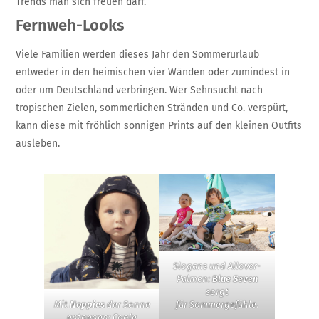
Trends man sich freuen darf.
Fernweh-Looks
Viele Familien werden dieses Jahr den Sommerurlaub
entweder in den heimischen vier Wänden oder zumindest in
oder um Deutschland verbringen. Wer Sehnsucht nach
tropischen Zielen, sommerlichen Stränden und Co. verspürt,
kann diese mit fröhlich sonnigen Prints auf den kleinen Outfits
ausleben.
Slogans und Allover-
Palmen:
Blue Seven
sorgt
Mit
Noppies
der Sonne
für Sommergefühle.
entgegen: Coole