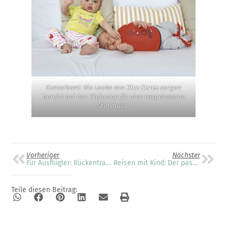
Kunterbunt: Die Looks von
Blue Seven
sorgen
bereits bei den Kleinsten für eine ausgelassene
Stimmung.
Vorheriger
Nächster
Für Ausflügler: Rückentragen von LittleLife
Reisen mit Kind: Der passende Buggy
Teile diesen Beitrag: