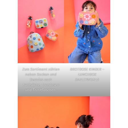
Zum Sortiment zählen
BROTDOSE KINDER –
neben Socken und
LUNCHBOX
Beanies auch
SMILEYWORLD
Rucksäcke, Brotdosen
und Trinkflaschen.