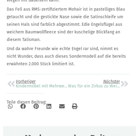
Wegen mit dabeisein kann.
Das Fell aus RMS-zertifiziertem Mohair ist in pastelliges Blau
getaucht und die gestickte Nase sowie die Satinschleife um
seinen Hals sind farblich abgestimmt. Edle Engelsflügel aus
weichem Baumwollfleece sind der kuschelige Blickfang an
diesem Talisman.
Und da wahre Freunde wie echte Engel rar sind, nimmt es
nicht Wunder, dass auch dieses Sondermodell auf die bereits
erwähnten 2.000 Stück limitiert ist.
Vorheriger
Nächster
Kindermöbel mit Mehrwert: Lerntürme, Beistellbetten und Kletterspielzeug für eine ganzheitliche Entwicklung von tiSsi®
Was für ein Zirkus zu Weihnachten
Teile diesen Beitrag: