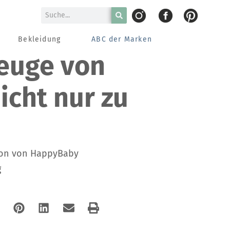
Bekleidung
ABC der Marken
zeuge von
icht nur zu
ion von HappyBaby
g