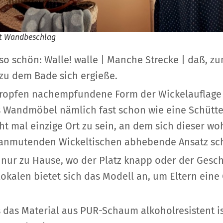
mit Wandbeschlag
so schön: Walle! walle | Manche Strecke | daß, z
 zu dem Bade sich ergieße.
Tropfen nachempfundene Form der Wickelauflage
ses Wandmöbel nämlich fast schon wie eine Schüt
cht mal einzige Ort zu sein, an dem sich dieser 
 anmutenden Wickeltischen abhebende Ansatz sch
t nur zu Hause, wo der Platz knapp oder der Gesch
lokalen bietet sich das Modell an, um Eltern ein
s das Material aus PUR-Schaum alkoholresistent i