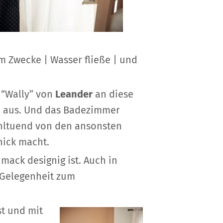
um Zwecke | Wasser fließe | und
 “Wally” von
Leander
an diese
te aus. Und das Badezimmer
wohltuend von den ansonsten
ick macht.
mack designig ist. Auch in
e Gelegenheit zum
st und mit