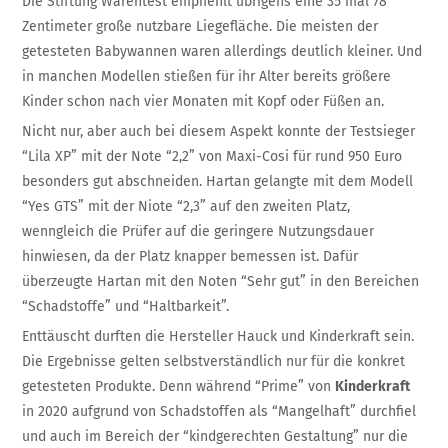
Die Stiftung Warentest empfiehlt übrigens eine 35 mal 78
Zenti­meter große nutz­bare Liegefläche. Die meisten der
getesteten Babywannen waren allerdings deutlich kleiner. Und
in manchen Modellen stießen für ihr Alter bereits größere
Kinder schon nach vier Monaten mit Kopf oder Füßen an.
Nicht nur, aber auch bei diesem Aspekt konnte der Testsieger
“Lila XP” mit der Note “2,2” von Maxi-Cosi für rund 950 Euro
besonders gut abschneiden. Hartan gelangte mit dem Modell
“Yes GTS” mit der Niote “2,3” auf den zweiten Platz,
wenngleich die Prüfer auf die geringere Nutzungsdauer
hinwiesen, da der Platz knapper bemessen ist. Dafür
überzeugte Hartan mit den Noten “Sehr gut” in den Bereichen
“Schadstoffe” und “Haltbarkeit”.
Enttäuscht durften die Hersteller Hauck und Kinderkraft sein.
Die Ergebnisse gelten selbstverständlich nur für die konkret
getesteten Produkte. Denn während “Prime” von
Kinderkraft
in 2020 aufgrund von Schadstoffen als “Mangelhaft” durchfiel
und auch im Bereich der “kindgerechten Gestaltung” nur die