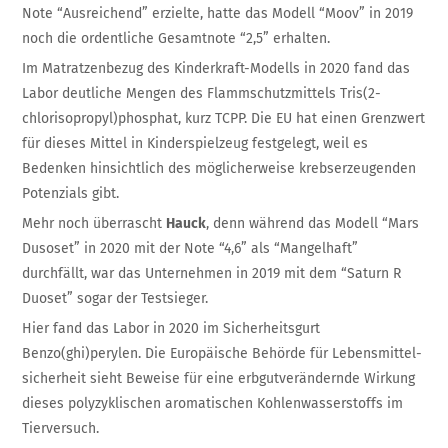
Note “Ausreichend” erzielte, hatte das Modell “Moov” in 2019
noch die ordentliche Gesamtnote “2,5” erhalten.
Im Matratzenbe­zug des Kinder­kraft-Modells in 2020 fand das
Labor deutliche Mengen des Flamm­schutz­mittels Tris(2-
chloriso­propyl)phosphat, kurz TCPP. Die EU hat einen Grenz­wert
für dieses Mittel in Kinder­spielzeug fest­gelegt, weil es
Bedenken hinsicht­lich des möglicher­weise krebs­erzeugenden
Potenzials gibt.
Mehr noch überrascht
Hauck
, denn während das Modell “Mars
Dusoset” in 2020 mit der Note “4,6” als “Mangelhaft”
durchfällt, war das Unternehmen in 2019 mit dem “Saturn R
Duoset” sogar der Testsieger.
Hier fand das Labor in 2020 im Sicher­heits­gurt
Benzo(ghi)perylen. Die Europäische Behörde für Lebens­mittel­
sicherheit sieht Beweise für eine erbgutver­ändernde Wirkung
dieses poly­zyklischen aromatischen Kohlen­wasser­stoffs im
Tier­versuch.