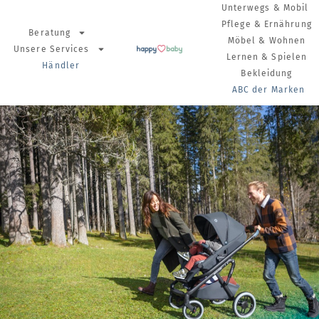
Unterwegs & Mobil
Pflege & Ernährung
Beratung
Möbel & Wohnen
Unsere Services
Lernen & Spielen
Händler
Bekleidung
ABC der Marken