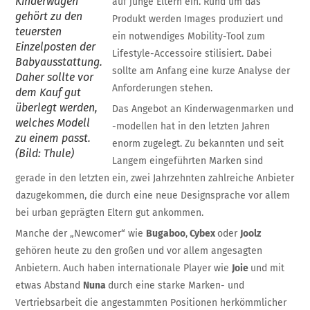
Kinderwagen
auf junge Eltern ein. Rund um das
gehört zu den
Produkt werden Images produziert und
teuersten
ein notwendiges Mobility-­Tool zum
Einzelposten der
Lifestyle-Accessoire stilisiert. Dabei
Babyausstattung.
sollte am Anfang eine kurze Analyse der
Daher sollte vor
Anforderungen stehen.
dem Kauf gut
überlegt werden,
Das Angebot an Kinderwagenmarken und
welches Modell
-modellen hat in den letzten Jahren
zu einem passt.
enorm zugelegt. Zu bekannten und seit
(Bild: Thule)
Langem eingeführten Marken sind
gerade in den letzten ein, zwei Jahrzehnten zahlreiche Anbieter
dazugekommen, die durch eine neue Designsprache vor allem
bei urban geprägten Eltern gut ankommen.
Manche der „Newcomer“ wie
Bugaboo
,
Cybex
oder
Joolz
gehören heute zu den großen und vor allem angesagten
Anbietern. Auch haben internationale Player wie
Joie
und mit
etwas Abstand
Nuna
durch eine starke Marken- und
Vertriebsarbeit die angestammten Positionen herkömmlicher