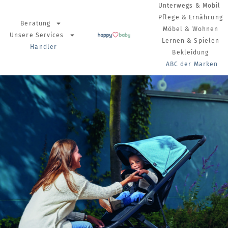
Unterwegs & Mobil
Pflege & Ernährung
Beratung
Möbel & Wohnen
Unsere Services
Lernen & Spielen
Händler
Bekleidung
ABC der Marken