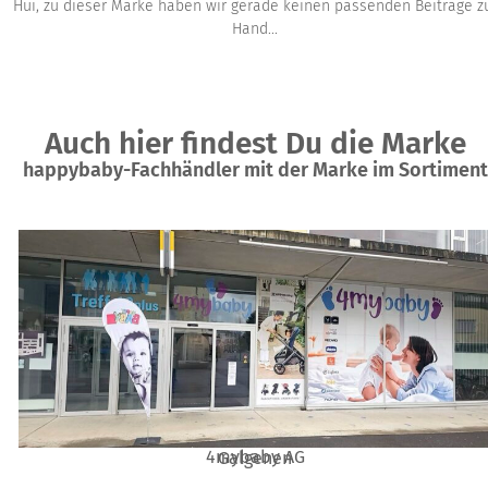
Hui, zu dieser Marke haben wir gerade keinen passenden Beiträge z
Hand...
Auch hier findest Du die Marke
happybaby-Fachhändler mit der Marke im Sortiment
4mybaby AG
Galgenen