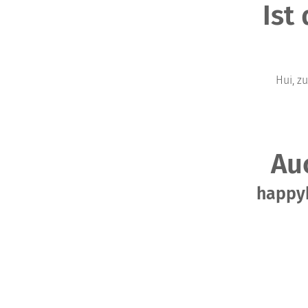
Ist
Hui, z
Au
happyb