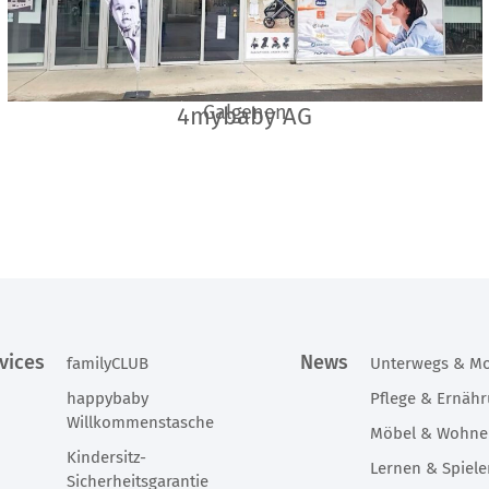
Galgenen
4mybaby AG
vices
News
familyCLUB
Unterwegs & Mo
happybaby
Pflege & Ernäh
Willkommenstasche
Möbel & Wohn
Kindersitz-
Lernen & Spiel
Sicherheitsgarantie