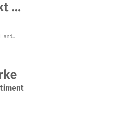
 ...
Hand...
rke
rtiment