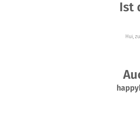
Ist
Hui, z
Au
happyb