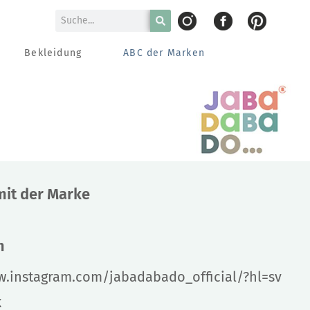
Bekleidung
ABC der Marken
mit der Marke
m
w.instagram.com/jabadabado_official/?hl=sv
k