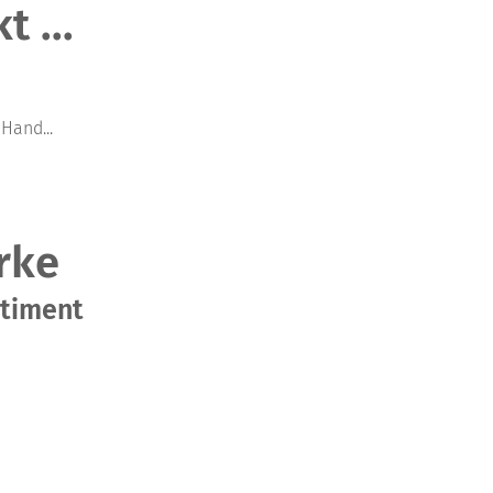
 ...
Hand...
rke
rtiment