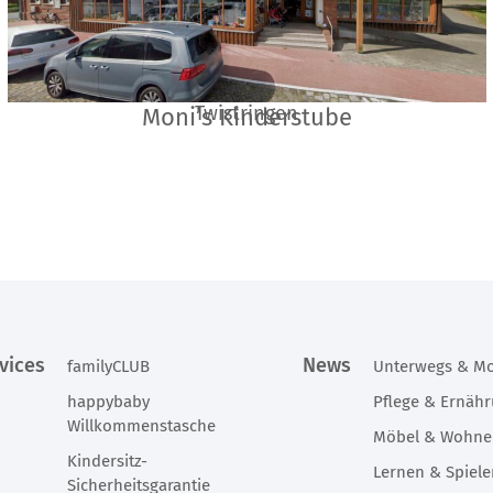
Twistringen
Moni’s Kinderstube
vices
News
familyCLUB
Unterwegs & Mo
happybaby
Pflege & Ernäh
Willkommenstasche
Möbel & Wohn
Kindersitz-
Lernen & Spiel
Sicherheitsgarantie