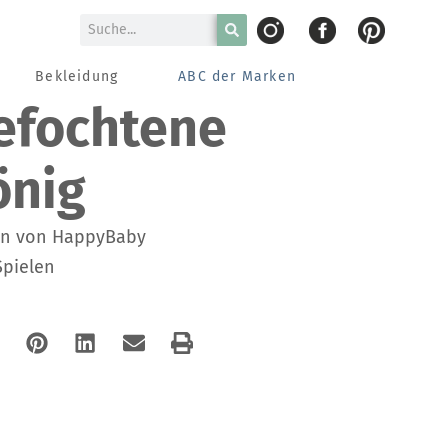
Bekleidung
ABC der Marken
efochtene
önig
on von HappyBaby
Spielen