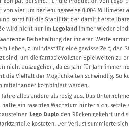
er kompatibel sind. Für die Produktion von Lego
t von vier µm beziehungsweise 0,004 Millimeter a
und sorgt für die Stabilität der damit herstellba
ße wird nicht nur im
Legoland
immer wieder eind
e währende Beibehaltung der inneren Werte anmut
nem Leben, zumindest für eine gewisse Zeit, den 
zt sind, um die fantasievollsten Spielwelten zu 
n nicht auszugehen, da es Jahr für Jahr immer n
t die Vielfalt der Möglichkeiten schwindlig. So k
en miteinander kombiniert werden.
-Jahre alles andere als rosig aus. Das Unternehme
hatte ein rasantes Wachstum hinter sich, setzte a
rbausteinen
Lego Duplo
den Rücken gekehrt und s
 Marktanteile kosteten. Der Verlust summierte sic