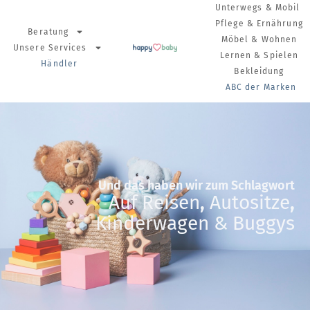
Unterwegs & Mobil
Pflege & Ernährung
Beratung
Möbel & Wohnen
Unsere Services
Lernen & Spielen
Händler
Bekleidung
ABC der Marken
Und das haben wir zum Schlagwort
Auf Reisen
,
Autositze
,
Kinderwagen & Buggys