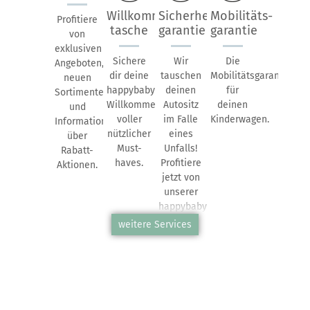
Willkommens-
Sicherheits-
Mobilitäts-
Profitiere
tasche
garantie
garantie
von
exklusiven
Sichere
Wir
Die
Angeboten,
dir deine
tauschen
Mobilitätsgarantie
neuen
happybaby
deinen
für
Sortimenten
Willkommenstasche
Autositz
deinen
und
voller
im Falle
Kinderwagen.
Informationen
nützlicher
eines
über
Must-
Unfalls!
Rabatt-
haves.
Profitiere
Aktionen.
jetzt von
unserer
happybaby-
Sicherheitsgarantie.
weitere Services
kiddies