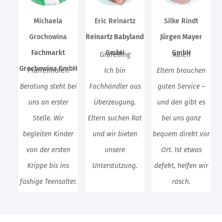
Michaela
Eric Reinartz
Silke Rindt
Grochowina
Reinartz Babyland
Jürgen Mayer
Fachmarkt
GmbH
GmbH
Gräfelfing
Aalen
Grochowina GmbH
Pfaffenhofen
Ich bin
Eltern brauchen
Beratung steht bei
Fachhändler aus
guten Service –
uns an erster
Überzeugung.
und den gibt es
Stelle. Wir
Eltern suchen Rat
bei uns ganz
begleiten Kinder
und wir bieten
bequem direkt vor
von der ersten
unsere
Ort. Ist etwas
Krippe bis ins
Unterstützung.
defekt, helfen wir
fashige Teensalter.
rasch.